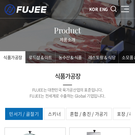
KOR
ENG
Product
제품소개
식품가공장
로드샵 & 마트
농수산 & 식품
레스토랑 & 식당
소모품 
식품가공장
FUJEE는 대한민국 육가공산업의 표준입니다.
FUJEE는 전세계로 수출하는 Global 기업입니다.
서
민서기 / 골절기
스키너
혼합 / 충진 / 가공기
포장 / 