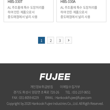
HBS-330T
HBS-330A
AL 주조품에 특수 도장처리를
AL 주조품에 특수 도장처리를
하여 만든 제품으로서
하여 만든 제품으로서
중도매점에서 널리 사용
중도매점에서 널리 사용
1
2
3
개인정보취급방침
이메일수집거부
경기도 화성시 양감면 초록로 720-26
TEL : 031-237-0651
FAX : 031-8059-8229
EMAIL : HankookFujee@fujee.com
Copyright by 2020 Hankook Fujee Industries Co., Ltd. All Rigth Reserved.